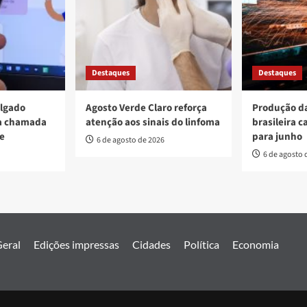
Destaques
Destaques
ulgado
Agosto Verde Claro reforça
Produção da
va chamada
atenção aos sinais do linfoma
brasileira c
re
para junho
6 de agosto de 2026
6 de agosto 
eral
Edições impressas
Cidades
Política
Economia