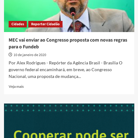
Cidades
Reporter Cidadão
MEC vai enviar ao Congresso proposta com novas regras
para o Fundeb
10 de janeiro de 2020
Por Alex Rodrigues - Repórter da Agência Brasil - Brasília O
governo federal encaminhará, em breve, ao Congresso
Nacional, uma proposta de mudança...
Read
Veja mais
more
about
MEC
vai
enviar
ao
Congresso
proposta