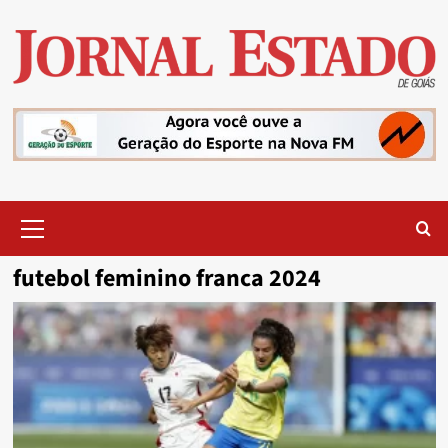
Skip
to
content
Primary
Menu
futebol feminino franca 2024