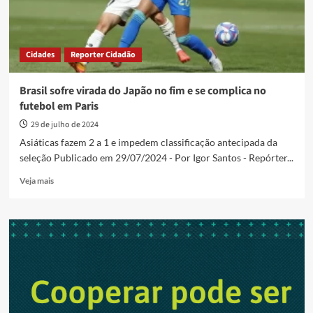
Cidades
Reporter Cidadão
Brasil sofre virada do Japão no fim e se complica no
futebol em Paris
29 de julho de 2024
Asiáticas fazem 2 a 1 e impedem classificação antecipada da
seleção Publicado em 29/07/2024 - Por Igor Santos - Repórter...
Read
Veja mais
more
about
Brasil
sofre
virada
do
Japão
no
fim
e