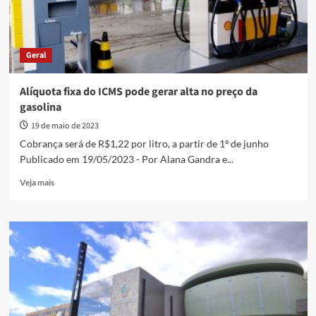
Geral
Alíquota fixa do ICMS pode gerar alta no preço da
gasolina
19 de maio de 2023
Cobrança será de R$1,22 por litro, a partir de 1º de junho
Publicado em 19/05/2023 - Por Alana Gandra e...
Read
Veja mais
more
about
Alíquota
fixa
do
ICMS
pode
gerar
alta
no