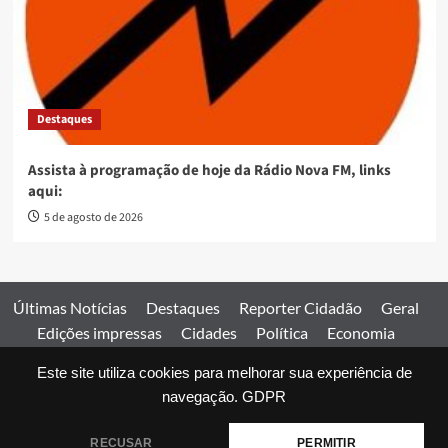
Destaques
Assista à programação de hoje da Rádio Nova FM, links
aqui:
5 de agosto de 2026
Últimas Notícias
Destaques
Reporter Cidadão
Geral
Edições impressas
Cidades
Política
Economia
Esportes
Este site utiliza cookies para melhorar sua experiência de
Comercial
Edições impressas
Expediente
Home
navegação.
GDPR
© 2026 Jornal Estado de Goiás. Todos os direitos reservados.
RECUSAR
PERMITIR