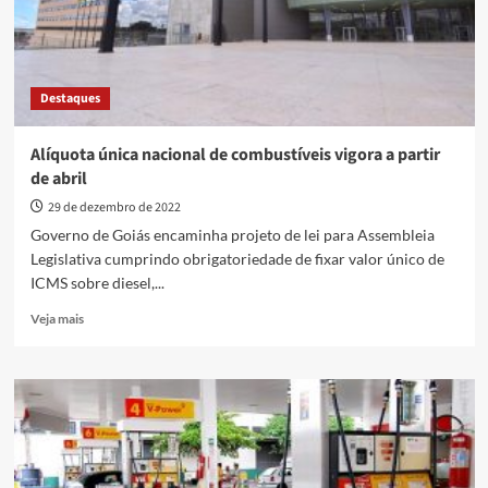
preço
da
gasolina
Destaques
Alíquota única nacional de combustíveis vigora a partir
de abril
29 de dezembro de 2022
Governo de Goiás encaminha projeto de lei para Assembleia
Legislativa cumprindo obrigatoriedade de fixar valor único de
ICMS sobre diesel,...
Read
Veja mais
more
about
Alíquota
única
nacional
de
combustíveis
vigora