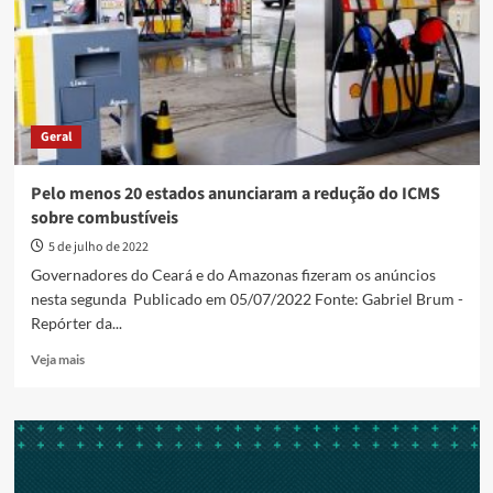
a
partir
de
abril
Geral
Pelo menos 20 estados anunciaram a redução do ICMS
sobre combustíveis
5 de julho de 2022
Governadores do Ceará e do Amazonas fizeram os anúncios
nesta segunda Publicado em 05/07/2022 Fonte: Gabriel Brum -
Repórter da...
Read
Veja mais
more
about
Pelo
menos
20
estados