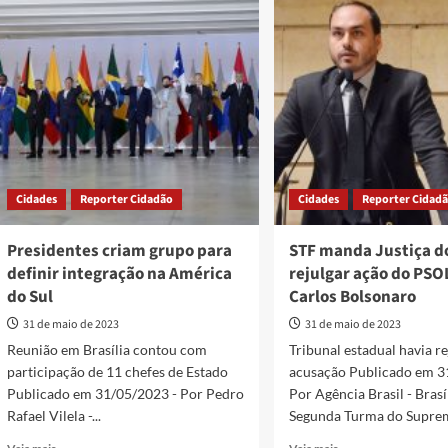
no
Tabaco:
segundo
“Qualquer
jogo
tipo
da
de
final
tabagismo
da
é
Copa
prejudicial
Verde
à
saúde”,
alerta
SES
Cidades
Reporter Cidadão
Cidades
Reporter Cidad
Presidentes criam grupo para
STF manda Justiça d
definir integração na América
rejulgar ação do PSO
do Sul
Carlos Bolsonaro
31 de maio de 2023
31 de maio de 2023
Reunião em Brasília contou com
Tribunal estadual havia r
participação de 11 chefes de Estado
acusação Publicado em 3
Publicado em 31/05/2023 - Por Pedro
Por Agência Brasil - Brasí
Rafael Vilela -...
Segunda Turma do Suprem
Read
Read