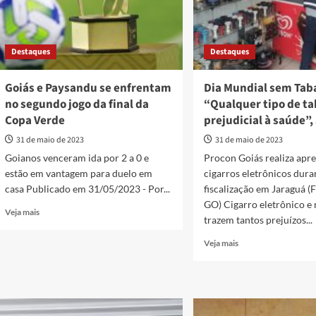
Destaques
Destaques
Goiás e Paysandu se enfrentam
Dia Mundial sem Tab
no segundo jogo da final da
“Qualquer tipo de t
Copa Verde
prejudicial à saúde”,
31 de maio de 2023
31 de maio de 2023
Goianos venceram ida por 2 a 0 e
Procon Goiás realiza apr
estão em vantagem para duelo em
cigarros eletrônicos dura
casa Publicado em 31/05/2023 - Por...
fiscalização em Jaraguá (
GO) Cigarro eletrônico e 
Read
Veja mais
trazem tantos prejuízos...
more
about
Read
Veja mais
Goiás
more
e
about
Paysandu
Dia
se
Mundial
enfrentam
sem