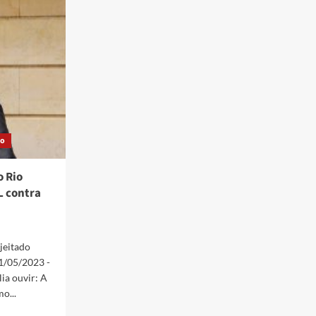
marco
temporal
ão
o Rio
L contra
ejeitado
1/05/2023 -
lia ouvir: A
o...