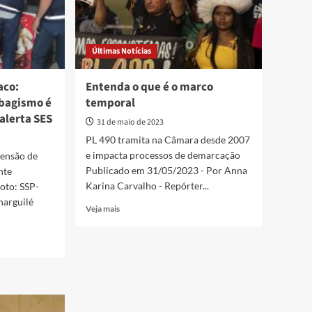
Últimas Notícias
aco:
Entenda o que é o marco
abagismo é
temporal
 alerta SES
31 de maio de 2023
PL 490 tramita na Câmara desde 2007
e impacta processos de demarcação
eensão de
Publicado em 31/05/2023 - Por Anna
nte
Karina Carvalho - Repórter...
Foto: SSP-
narguilé
Read
Veja mais
more
about
Entenda
o
que
é
o