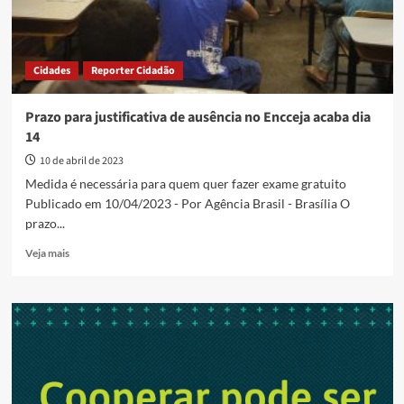
Cidades
Reporter Cidadão
Prazo para justificativa de ausência no Encceja acaba dia
14
10 de abril de 2023
Medida é necessária para quem quer fazer exame gratuito
Publicado em 10/04/2023 - Por Agência Brasil - Brasília O
prazo...
Read
Veja mais
more
about
Prazo
para
justificativa
de
ausência
no