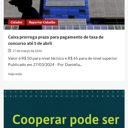
Cidades
Reporter Cidadão
Caixa prorroga prazo para pagamento de taxa de
concurso até 5 de abril
27 de março de 2024
Valor é R$ 50 para nível técnico e R$ 65 para de nível superior
Publicado em 27/03/2024 - Por Daniella...
Read
Veja mais
more
about
Caixa
prorroga
prazo
para
pagamento
de
taxa
de