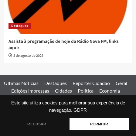
Destaques
Assista à programação de hoje da Rádio Nova FM, links
aqui:
5 de agosto de 2026
Últimas Notícias
Destaques
Reporter Cidadão
Geral
Edições impressas
Cidades
Política
Economia
Esportes
Este site utiliza cookies para melhorar sua experiência de
Comercial
Edições impressas
Expediente
Home
navegação.
GDPR
© 2026 Jornal Estado de Goiás. Todos os direitos reservados.
RECUSAR
PERMITIR
|
covernews
by AF themes.