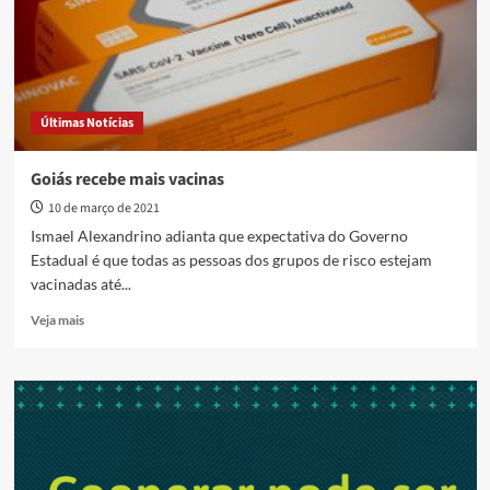
para
a
2ª
dose
contra
Covid-
Últimas Notícias
19
Goiás recebe mais vacinas
10 de março de 2021
Ismael Alexandrino adianta que expectativa do Governo
Estadual é que todas as pessoas dos grupos de risco estejam
vacinadas até...
Read
Veja mais
more
about
Goiás
recebe
mais
vacinas