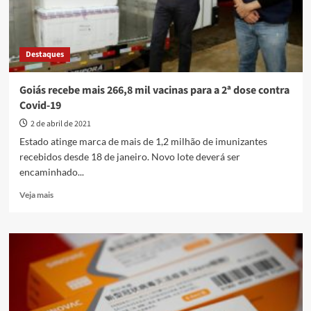
Destaques
Goiás recebe mais 266,8 mil vacinas para a 2ª dose contra
Covid-19
2 de abril de 2021
Estado atinge marca de mais de 1,2 milhão de imunizantes
recebidos desde 18 de janeiro. Novo lote deverá ser
encaminhado...
Read
Veja mais
more
about
Goiás
recebe
mais
266,8
mil
vacinas