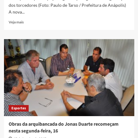
dos torcedores (Foto: Paulo de Tarso / Prefeitura de Anápolis)
A nova...
Read
Veja mais
more
about
Nova
arquibancada
do
Jonas
Duarte
está
liberada
para
Anápolis
e
Vila
Nova
Esportes
no
domingo
(23)
Obras da arquibancada do Jonas Duarte recomeçam
nesta segunda-feira, 16