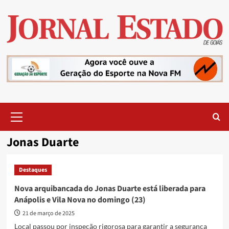
Skip
to
content
Primary
Menu
Jonas Duarte
Destaques
Nova arquibancada do Jonas Duarte está liberada para
Anápolis e Vila Nova no domingo (23)
21 de março de 2025
Local passou por inspeção rigorosa para garantir a segurança