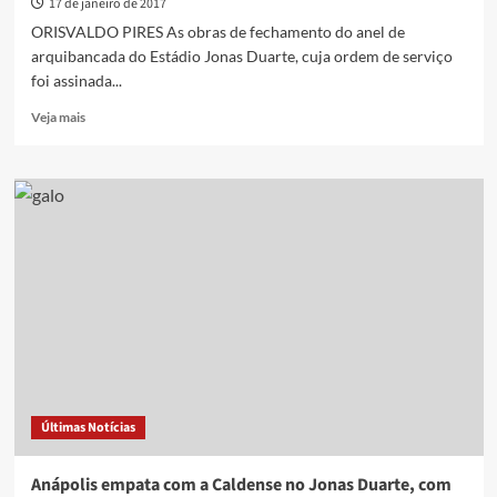
17 de janeiro de 2017
ORISVALDO PIRES As obras de fechamento do anel de
arquibancada do Estádio Jonas Duarte, cuja ordem de serviço
foi assinada...
Read
Veja mais
more
about
Obras
da
arquibancada
do
Jonas
Duarte
recomeçam
nesta
segunda-
feira,
16
Últimas Notícias
Anápolis empata com a Caldense no Jonas Duarte, com