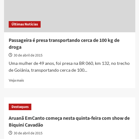
Últimas Notícias
Passageira é presa transportando cerca de 100 kg de
droga
30 de abril de 2015
Uma mulher de 49 anos, foi presa na BR 060, km 132, no trecho
de Goiânia, transportando cerca de 100...
Read
Veja mais
more
about
Passageira
é
Destaques
presa
transportando
Aruanã EmCanto começa nesta quinta-feira com show de
cerca
Biquini Cavadão
de
100
30 de abril de 2015
kg