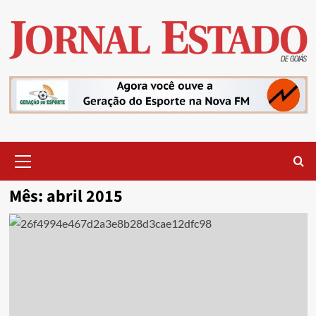
Skip
to
content
Primary
Menu
Mês:
abril 2015