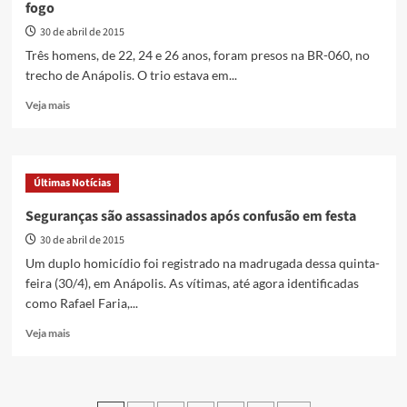
fogo
26%,
no
30 de abril de 2015
primeiro
Três homens, de 22, 24 e 26 anos, foram presos na BR-060, no
trimestre
trecho de Anápolis. O trio estava em...
Read
Veja mais
more
about
Trio
é
Últimas Notícias
preso
em
Seguranças são assassinados após confusão em festa
Anápolis
30 de abril de 2015
com
carro
Um duplo homicídio foi registrado na madrugada dessa quinta-
roubado
feira (30/4), em Anápolis. As vítimas, até agora identificadas
e
como Rafael Faria,...
arma
de
Read
Veja mais
fogo
more
about
Seguranças
são