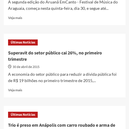
A segunda edição do Aruanã EmCanto - Festival de Música do
de
Araguaia, começa nesta quinta-feira, dia 30, e segue até...
droga
Read
Veja mais
more
about
Aruanã
EmCanto
Últimas Notícias
começa
nesta
Superavit do setor público cai 26%, no primeiro
quinta-
trimestre
feira
com
30 de abril de 2015
show
A economia do setor público para reduzir a dívida pública foi
de
de R$ 19 bilhões no primeiro trimestre de 2015,...
Biquini
Cavadão
Read
Veja mais
more
about
Superavit
do
Últimas Notícias
setor
público
Trio é preso em Anápolis com carro roubado e arma de
cai