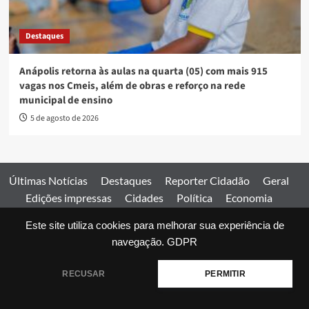
Destaques
Anápolis retorna às aulas na quarta (05) com mais 915
vagas nos Cmeis, além de obras e reforço na rede
municipal de ensino
5 de agosto de 2026
Últimas Notícias
Destaques
Reporter Cidadão
Geral
Edições impressas
Cidades
Política
Economia
Esportes
Este site utiliza cookies para melhorar sua experiência de
Comercial
Edições impressas
Expediente
Home
navegação.
GDPR
© 2026 Jornal Estado de Goiás. Todos os direitos reservados.
RECUSAR
PERMITIR
|
covernews
by AF themes.