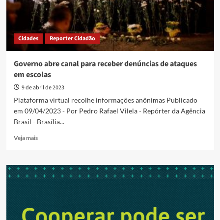
Cidades
Reporter Cidadão
Governo abre canal para receber denúncias de ataques
em escolas
9 de abril de 2023
Plataforma virtual recolhe informações anônimas Publicado
em 09/04/2023 - Por Pedro Rafael Vilela - Repórter da Agência
Brasil - Brasília...
Read
Veja mais
more
about
Governo
abre
canal
para
receber
denúncias