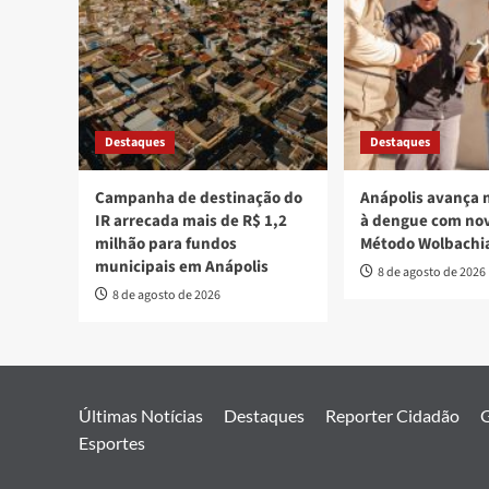
Destaques
Destaques
Campanha de destinação do
Anápolis avança 
IR arrecada mais de R$ 1,2
à dengue com nov
milhão para fundos
Método Wolbachi
municipais em Anápolis
8 de agosto de 2026
8 de agosto de 2026
Últimas Notícias
Destaques
Reporter Cidadão
G
Esportes