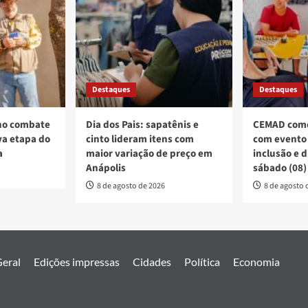
Destaques
Destaques
no combate
Dia dos Pais: sapatênis e
CEMAD come
a etapa do
cinto lideram itens com
com evento 
a
maior variação de preço em
inclusão e 
Anápolis
sábado (08)
8 de agosto de 2026
8 de agosto 
eral
Edições impressas
Cidades
Política
Economia