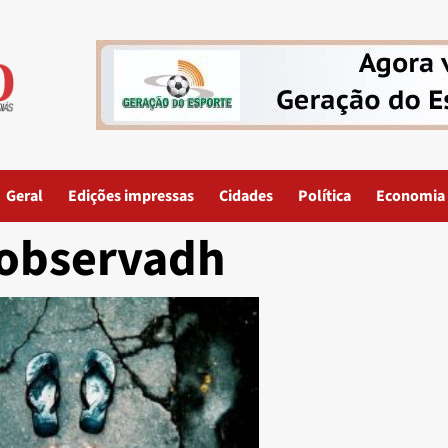
Geral
Edições impressas
Cidades
Política
Economia
observadh