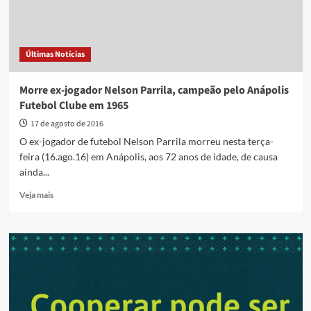
Últimas Notícias
Morre ex-jogador Nelson Parrila, campeão pelo Anápolis
Futebol Clube em 1965
17 de agosto de 2016
O ex-jogador de futebol Nelson Parrila morreu nesta terça-
feira (16.ago.16) em Anápolis, aos 72 anos de idade, de causa
ainda...
Read
Veja mais
more
about
Morre
ex-
jogador
Nelson
Parrila,
campeão