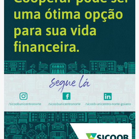
pelo
Anápolis
Futebol
Clube
em
1965