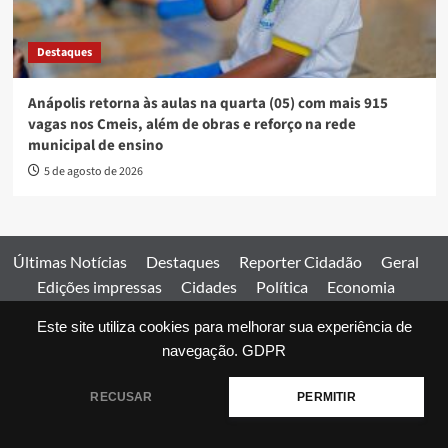
Destaques
Anápolis retorna às aulas na quarta (05) com mais 915
vagas nos Cmeis, além de obras e reforço na rede
municipal de ensino
5 de agosto de 2026
Últimas Notícias
Destaques
Reporter Cidadão
Geral
Edições impressas
Cidades
Política
Economia
Esportes
Este site utiliza cookies para melhorar sua experiência de
Comercial
Edições impressas
Expediente
Home
navegação.
GDPR
© 2026 Jornal Estado de Goiás. Todos os direitos reservados.
RECUSAR
PERMITIR
|
covernews
by AF themes.