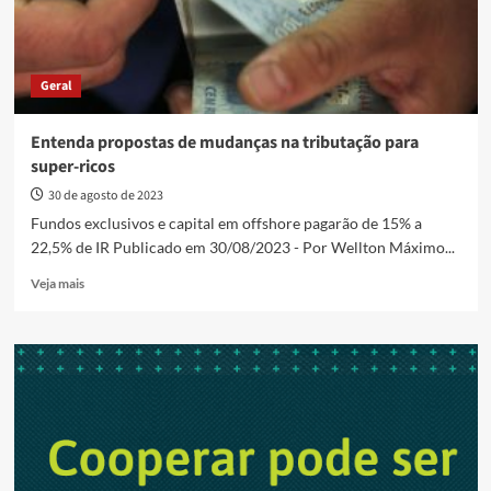
Geral
Entenda propostas de mudanças na tributação para
super-ricos
30 de agosto de 2023
Fundos exclusivos e capital em offshore pagarão de 15% a
22,5% de IR Publicado em 30/08/2023 - Por Wellton Máximo...
Read
Veja mais
more
about
Entenda
propostas
de
mudanças
na
tributação
para
super-