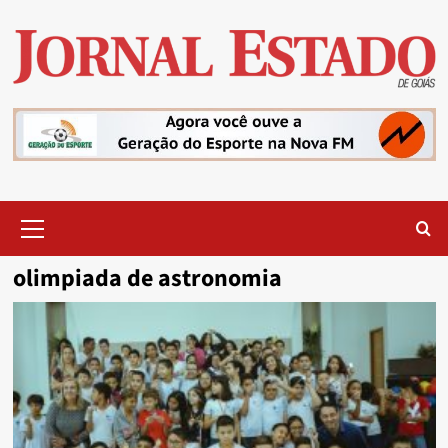
Skip
to
content
Primary
Menu
olimpiada de astronomia