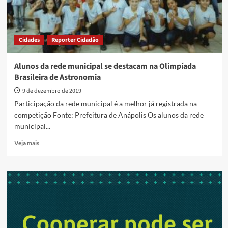
Cidades
Reporter Cidadão
Alunos da rede municipal se destacam na Olimpíada
Brasileira de Astronomia
9 de dezembro de 2019
Participação da rede municipal é a melhor já registrada na
competição Fonte: Prefeitura de Anápolis Os alunos da rede
municipal...
Read
Veja mais
more
about
Alunos
da
rede
municipal
se
destacam