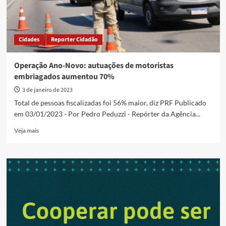
Cidades
Reporter Cidadão
Operação Ano-Novo: autuações de motoristas
embriagados aumentou 70%
3 de janeiro de 2023
Total de pessoas fiscalizadas foi 56% maior, diz PRF Publicado
em 03/01/2023 - Por Pedro Peduzzi - Repórter da Agência...
Read
Veja mais
more
about
Operação
Ano-
Novo:
autuações
de
motoristas
embriagados
aumentou