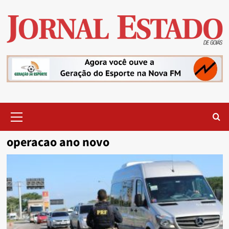
Skip
to
content
Primary
Menu
operacao ano novo