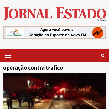
Skip
to
content
Primary
Menu
operação contra trafico