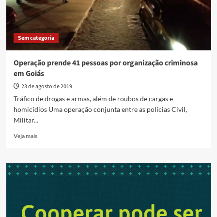
Sem categoria
Operação prende 41 pessoas por organização criminosa
em Goiás
23 de agosto de 2019
Tráfico de drogas e armas, além de roubos de cargas e
homicídios Uma operação conjunta entre as polícias Civil,
Militar...
Read
Veja mais
more
about
Operação
prende
41
pessoas
por
organização