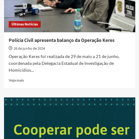
Últimas Notícias
Polícia Civil apresenta balanço da Operação Keres
26 de junho de 2024
Operação Keres foi realizada de 29 de maio a 21 de junho,
coordenada pela Delegacia Estadual de Investigação de
Homicídios...
Read
Veja mais
more
about
Polícia
Civil
apresenta
balanço
da
Operação
Keres