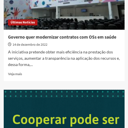
Últimas Notícias
Governo quer modernizar contratos com OSs em saúde
14 de dezembro de 2022
A iniciativa pretende obter mais eficiência na prestação dos
serviços, aumentar a transparência na aplicação dos recursos e,
dessa forma,...
Read
Veja mais
more
about
Governo
quer
modernizar
contratos
com
OSs
em
saúde