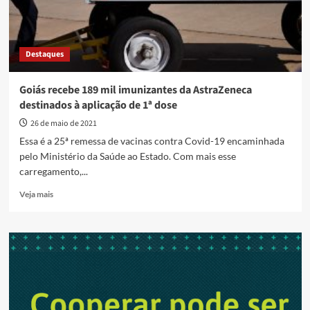
Destaques
Goiás recebe 189 mil imunizantes da AstraZeneca
destinados à aplicação de 1ª dose
26 de maio de 2021
Essa é a 25ª remessa de vacinas contra Covid-19 encaminhada
pelo Ministério da Saúde ao Estado. Com mais esse
carregamento,...
Read
Veja mais
more
about
Goiás
recebe
189
mil
imunizantes
da