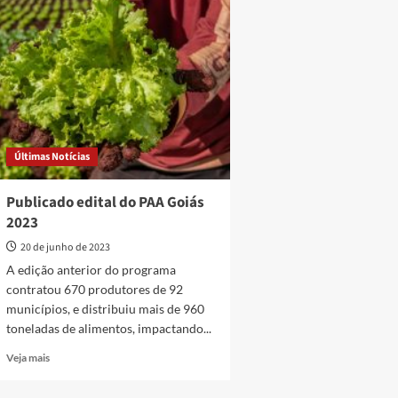
milhões
edição
na
exclusiva
agricultura
para
familiar
produtores
de
leite
Últimas Notícias
Publicado edital do PAA Goiás
2023
20 de junho de 2023
A edição anterior do programa
contratou 670 produtores de 92
municípios, e distribuiu mais de 960
toneladas de alimentos, impactando...
Read
Veja mais
more
about