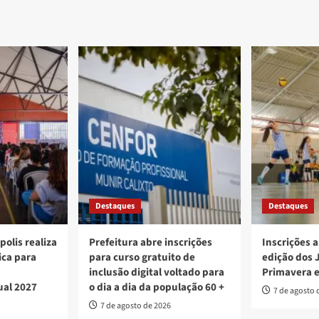
Publicado
edital
do
PAA
Goiás
2023
Destaques
Destaques
polis realiza
Prefeitura abre inscrições
Inscrições a
ica para
para curso gratuito de
edição dos 
inclusão digital voltado para
Primavera 
ual 2027
o dia a dia da população 60 +
7 de agosto 
7 de agosto de 2026