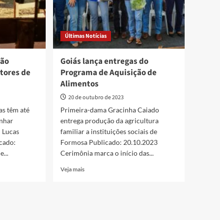
Últimas Notícias
ção
Goiás lança entregas do
tores de
Programa de Aquisição de
Alimentos
20 de outubro de 2023
as têm até
Primeira-dama Gracinha Caiado
inhar
entrega produção da agricultura
: Lucas
familiar a instituições sociais de
cado:
Formosa Publicado: 20.10.2023
...
Cerimônia marca o início das...
Read
Veja mais
more
about
Goiás
lança
entregas