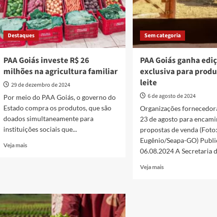
Destaques
Sem categoria
PAA Goiás investe R$ 26
PAA Goiás ganha edi
milhões na agricultura familiar
exclusiva para produ
leite
29 de dezembro de 2024
6 de agosto de 2024
Por meio do PAA Goiás, o governo do
Estado compra os produtos, que são
Organizações fornecedor
doados simultaneamente para
23 de agosto para encam
instituições sociais que...
propostas de venda (Foto
Eugênio/Seapa-GO) Publi
Read
Veja mais
06.08.2024 A Secretaria de
more
about
Read
Veja mais
PAA
more
Goiás
about
investe
PAA
R$
Goiás
26
ganha