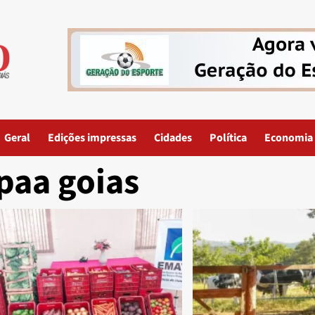
Geral
Edições impressas
Cidades
Política
Economia
paa goias