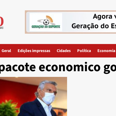
Geral
Edições impressas
Cidades
Política
Economia
pacote economico go