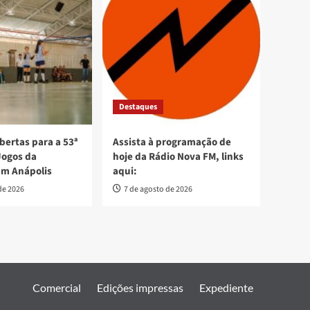
Destaques
bertas para a 53ª
Assista à programação de
Jogos da
hoje da Rádio Nova FM, links
em Anápolis
aqui:
de 2026
7 de agosto de 2026
Comercial
Edições impressas
Expediente