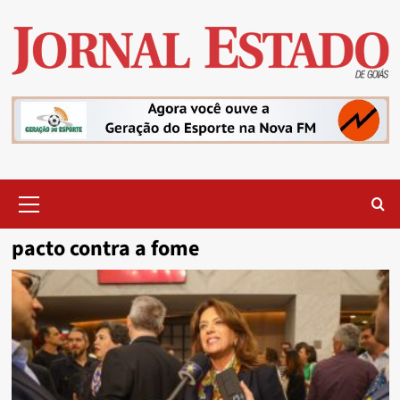
Skip
to
content
Primary
Menu
pacto contra a fome