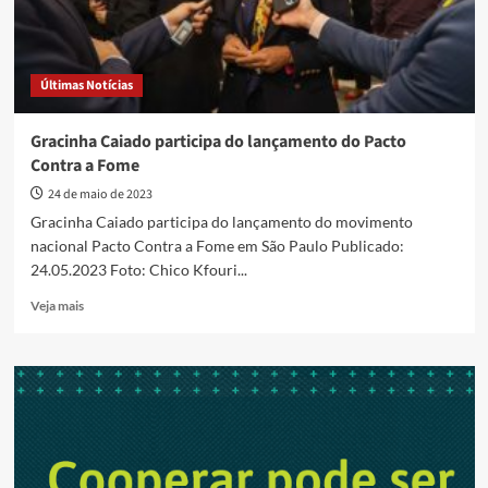
Últimas Notícias
Gracinha Caiado participa do lançamento do Pacto
Contra a Fome
24 de maio de 2023
Gracinha Caiado participa do lançamento do movimento
nacional Pacto Contra a Fome em São Paulo Publicado:
24.05.2023 Foto: Chico Kfouri...
Read
Veja mais
more
about
Gracinha
Caiado
participa
do
lançamento
do