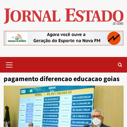
Skip
to
content
Primary
Menu
pagamento diferencao educacao goias