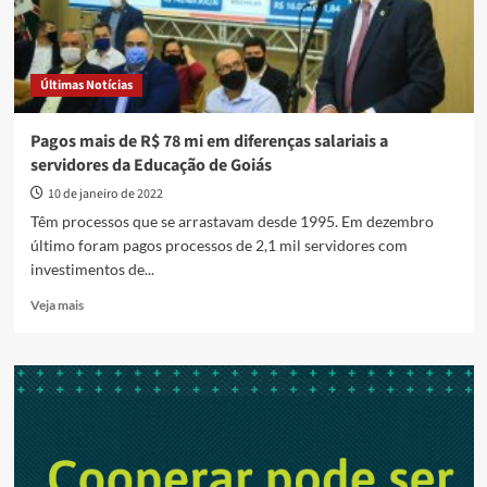
Últimas Notícias
Pagos mais de R$ 78 mi em diferenças salariais a
servidores da Educação de Goiás
10 de janeiro de 2022
Têm processos que se arrastavam desde 1995. Em dezembro
último foram pagos processos de 2,1 mil servidores com
investimentos de...
Read
Veja mais
more
about
Pagos
mais
de
R$
78
mi