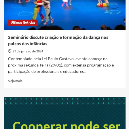
Últimas Notícias
Seminário discute criação e formação da dança nos
palcos das infâncias
27 de janeiro de 2024
Contemplado pela Lei Paulo Gustavo, evento começa na
próxima segunda-feira (29/01), com extensa programação e
participação de profissionais e educadores...
Read
Veja mais
more
about
Seminário
discute
criação
e
formação
da