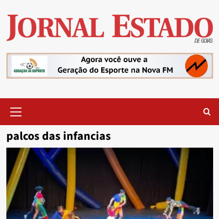
Skip
to
content
Primary
Menu
palcos das infancias