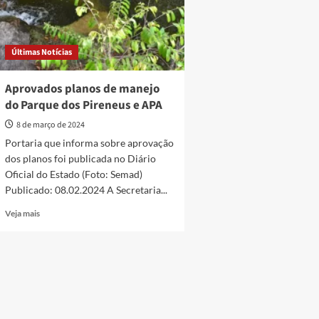
Últimas Notícias
Aprovados planos de manejo
do Parque dos Pireneus e APA
8 de março de 2024
Portaria que informa sobre aprovação
dos planos foi publicada no Diário
Oficial do Estado (Foto: Semad)
Publicado: 08.02.2024 A Secretaria...
Read
Veja mais
more
about
Aprovados
planos
de
manejo
do