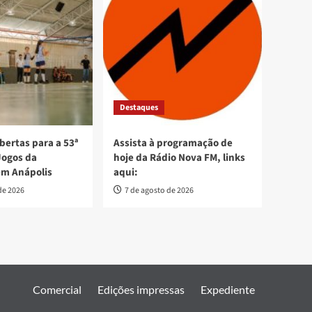
Destaques
bertas para a 53ª
Assista à programação de
Jogos da
hoje da Rádio Nova FM, links
em Anápolis
aqui:
de 2026
7 de agosto de 2026
Comercial
Edições impressas
Expediente