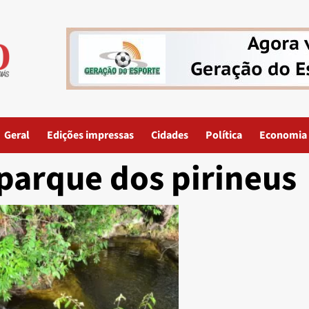
Geral
Edições impressas
Cidades
Política
Economia
parque dos pirineus