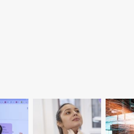
Mecânicas
Regionais
para
vias
rurais