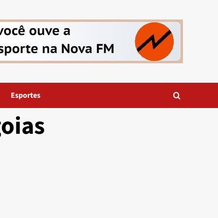
Esportes
goias