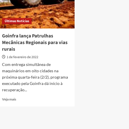
Últimas Notícias
Goinfra lança Patrulhas
Mecânicas Regionais para vias
rurais
1 de fevereiro de 2022
Com entrega simultânea de
maquinários em oito cidades na
próxima quarta-feira (2/2), programa
executado pela Goinfra dá início à
recuperação...
Read
Veja mais
more
about
Goinfra
lança
Patrulhas