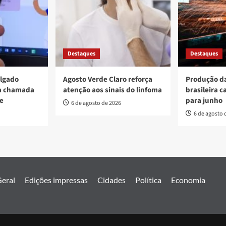
Destaques
Destaques
ulgado
Agosto Verde Claro reforça
Produção da
va chamada
atenção aos sinais do linfoma
brasileira c
re
para junho
6 de agosto de 2026
6 de agosto 
eral
Edições impressas
Cidades
Política
Economia