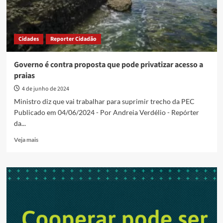
Cidades
Reporter Cidadão
Governo é contra proposta que pode privatizar acesso a
praias
4 de junho de 2024
Ministro diz que vai trabalhar para suprimir trecho da PEC
Publicado em 04/06/2024 - Por Andreia Verdélio - Repórter
da...
Read
Veja mais
more
about
Governo
é
contra
proposta
que
pode