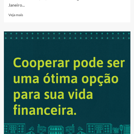
Janeiro...
Read
Veja mais
more
about
Pelé
agradece
mensagens
de
apoio
após
internação