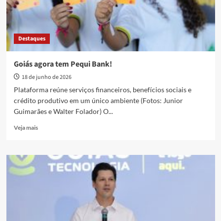
Destaques
Goiás agora tem Pequi Bank!
18 de junho de 2026
Plataforma reúne serviços financeiros, benefícios sociais e
crédito produtivo em um único ambiente (Fotos: Junior
Guimarães e Walter Folador) O...
Read
Veja mais
more
about
Goiás
agora
tem
Pequi
Bank!