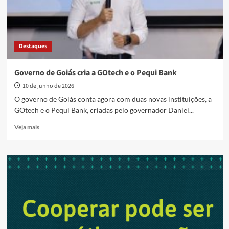
Destaques
Governo de Goiás cria a GOtech e o Pequi Bank
10 de junho de 2026
O governo de Goiás conta agora com duas novas instituições, a
GOtech e o Pequi Bank, criadas pelo governador Daniel...
Read
Veja mais
more
about
Governo
de
Goiás
cria
a
GOtech
e
o