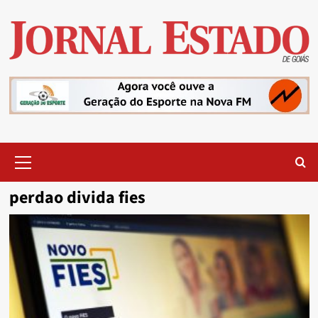
Skip
to
content
Primary
Menu
perdao divida fies