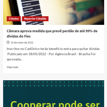
Cidades
Reporter Cidadão
Câmara aprova medida que prevê perdão de até 99% de
dívidas do Fies
19 de maio de 2022
Inscritos no CadÚnico terão benefício extra para quitar dívidas
Publicado em 18/05/2022 - Por Agência Brasil - Brasília Foi
aprovada...
Read
Veja mais
more
about
Câmara
aprova
medida
que
prevê
perdão