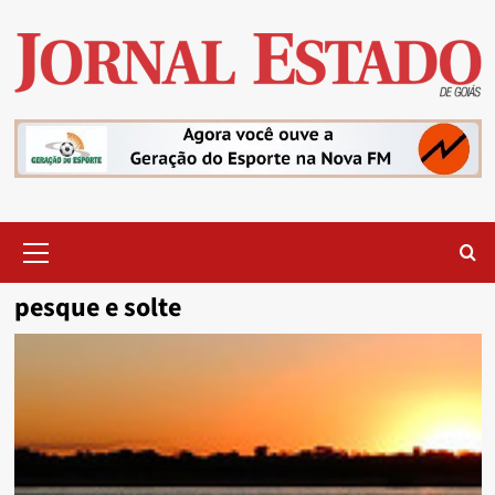
Skip
to
content
Primary
Menu
pesque e solte