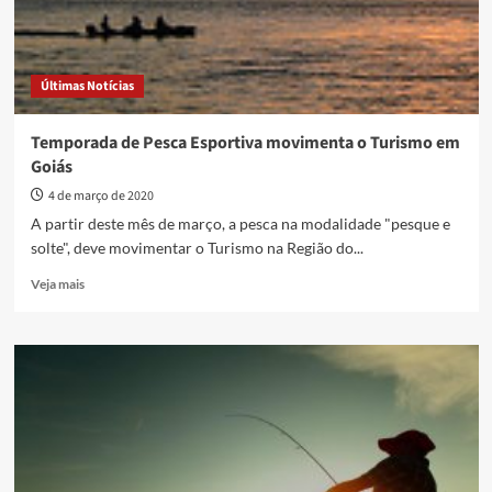
Últimas Notícias
Temporada de Pesca Esportiva movimenta o Turismo em
Goiás
4 de março de 2020
A partir deste mês de março, a pesca na modalidade "pesque e
solte", deve movimentar o Turismo na Região do...
Read
Veja mais
more
about
Temporada
de
Pesca
Esportiva
movimenta
o
Turismo
em