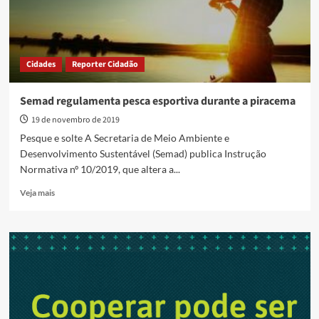
Goiás
Cidades
Reporter Cidadão
Semad regulamenta pesca esportiva durante a piracema
19 de novembro de 2019
Pesque e solte A Secretaria de Meio Ambiente e
Desenvolvimento Sustentável (Semad) publica Instrução
Normativa nº 10/2019, que altera a...
Read
Veja mais
more
about
Semad
regulamenta
pesca
esportiva
durante
a
piracema