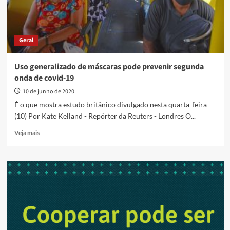
Geral
Uso generalizado de máscaras pode prevenir segunda
onda de covid-19
10 de junho de 2020
É o que mostra estudo britânico divulgado nesta quarta-feira
(10) Por Kate Kelland - Repórter da Reuters - Londres O...
Read
Veja mais
more
about
Uso
generalizado
de
máscaras
pode
prevenir
segunda
onda