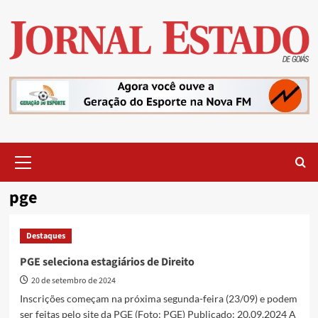
Skip
to
content
Primary
Menu
pge
Destaques
PGE seleciona estagiários de Direito
20 de setembro de 2024
Inscrições começam na próxima segunda-feira (23/09) e podem
ser feitas pelo site da PGE (Foto: PGE) Publicado: 20.09.2024 A