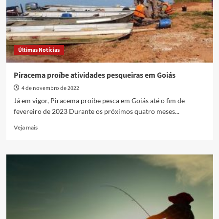
novembro
Últimas Notícias
Piracema proíbe atividades pesqueiras em Goiás
4 de novembro de 2022
Já em vigor, Piracema proíbe pesca em Goiás até o fim de
fevereiro de 2023 Durante os próximos quatro meses...
Read
Veja mais
more
about
Piracema
proíbe
atividades
pesqueiras
em
Goiás