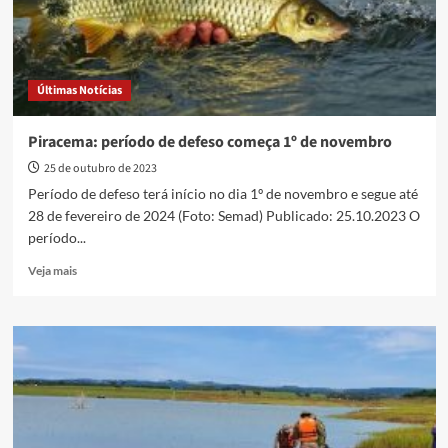
Últimas Notícias
Piracema: período de defeso começa 1º de novembro
25 de outubro de 2023
Período de defeso terá início no dia 1º de novembro e segue até
28 de fevereiro de 2024 (Foto: Semad) Publicado: 25.10.2023 O
período...
Read
Veja mais
more
about
Piracema:
período
de
defeso
começa
1º
de