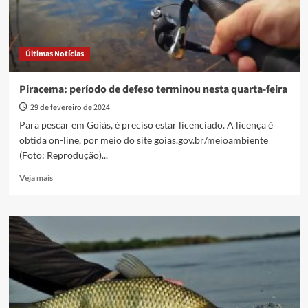
Últimas Notícias
Piracema: período de defeso terminou nesta quarta-feira
29 de fevereiro de 2024
Para pescar em Goiás, é preciso estar licenciado. A licença é
obtida on-line, por meio do site goias.gov.br/meioambiente
(Foto: Reprodução)...
Read
Veja mais
more
about
Piracema:
período
de
defeso
terminou
nesta
quarta-
feira