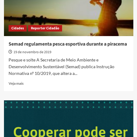
Cidades
Reporter Cidadão
Semad regulamenta pesca esportiva durante a piracema
19 de novembro de 2019
Pesque e solte A Secretaria de Meio Ambiente e
Desenvolvimento Sustentável (Semad) publica Instrução
Normativa nº 10/2019, que altera a...
Read
Veja mais
more
about
Semad
regulamenta
pesca
esportiva
durante
a
piracema