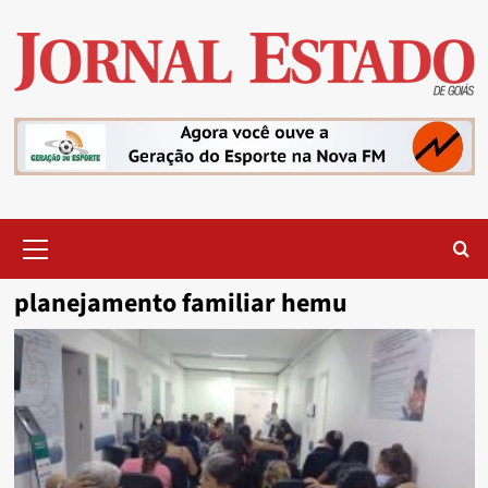
Skip
to
content
Primary
Menu
planejamento familiar hemu