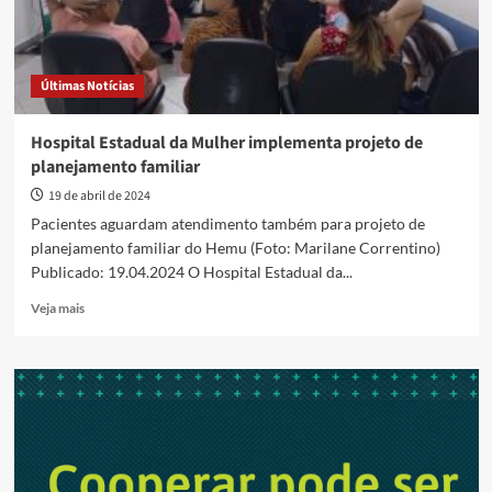
Últimas Notícias
Hospital Estadual da Mulher implementa projeto de
planejamento familiar
19 de abril de 2024
Pacientes aguardam atendimento também para projeto de
planejamento familiar do Hemu (Foto: Marilane Correntino)
Publicado: 19.04.2024 O Hospital Estadual da...
Read
Veja mais
more
about
Hospital
Estadual
da
Mulher
implementa
projeto