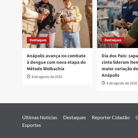
Destaques
Destaques
Anápolis avança no combate
Dia dos Pais: sap
à dengue com nova etapa do
cinto lideram ite
Método Wolbachia
maior variação d
Anápolis
8 de agosto de 2026
8 de agosto de 2026
Últimas Notícias
Destaques
Reporter Cidadão
G
Esportes