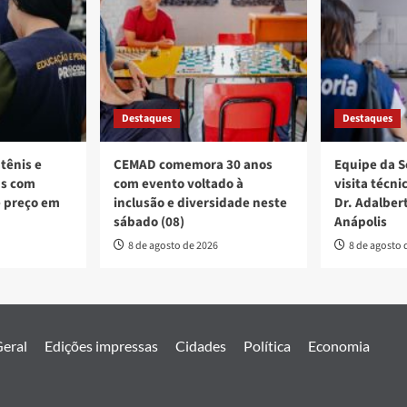
Destaques
Destaques
atênis e
CEMAD comemora 30 anos
Equipe da S
ns com
com evento voltado à
visita técn
e preço em
inclusão e diversidade neste
Dr. Adalber
sábado (08)
Anápolis
8 de agosto de 2026
8 de agosto 
eral
Edições impressas
Cidades
Política
Economia