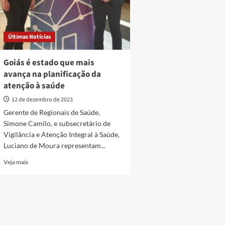
Últimas Notícias
Goiás é estado que mais
avança na planificação da
atenção à saúde
12 de dezembro de 2023
Gerente de Regionais de Saúde,
Simone Camilo, e subsecretário de
Vigilância e Atenção Integral à Saúde,
Luciano de Moura representam...
Read
Veja mais
more
about
Goiás
é
estado
que