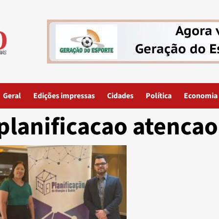
Geral
Edições impressas
Cidades
Política
Economia
planificacao atencao