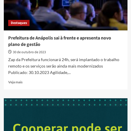
Destaques
Prefeitura de Anápolis sai à frente e apresenta novo
plano de gestão
30 de outubro de 2023
Zap da Prefeitura funcionará 24h, será implantado o trabalho
remoto e os serviços serão ainda mais modernizados
Publicado: 30.10.2023 Agilidade,...
Read
Veja mais
more
about
Prefeitura
de
Anápolis
sai
à
frente