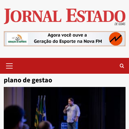
Skip
to
content
Primary
Menu
plano de gestao