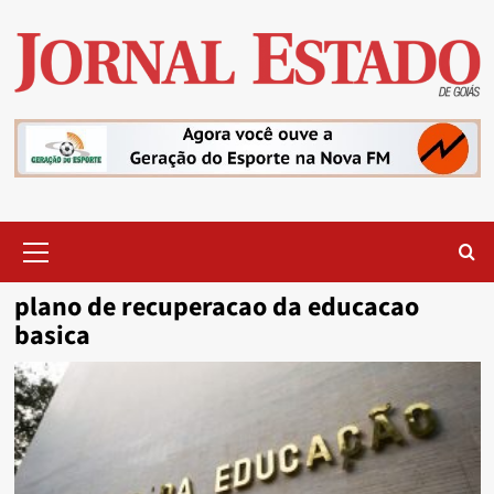
Skip
to
content
Primary
Menu
plano de recuperacao da educacao
basica