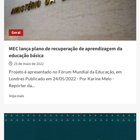
Geral
MEC lança plano de recuperação de aprendizagem da
educação básica
25 de maio de 2022
Projeto é apresentado no Fórum Mundial da Educação, em
Londres Publicado em 24/05/2022 - Por Karine Melo -
Repórter da...
Read
Veja mais
more
about
MEC
lança
plano
de
recuperação