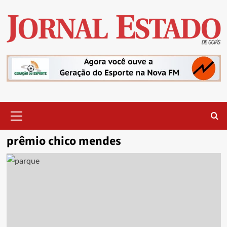
Skip
to
content
Primary
Menu
prêmio chico mendes