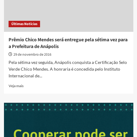
Últimas Notícias
Prêmio Chico Mendes será entregue pela sétima vez para
a Prefeitura de Anápolis
29 de novembro de 2016
Pela sétima vez seguida, Anápolis conquista a Certificação Selo
Verde Chico Mendes. A honraria é concedida pelo Instituto
Internacional de...
Read
Veja mais
more
about
Prêmio
Chico
Mendes
será
entregue
pela