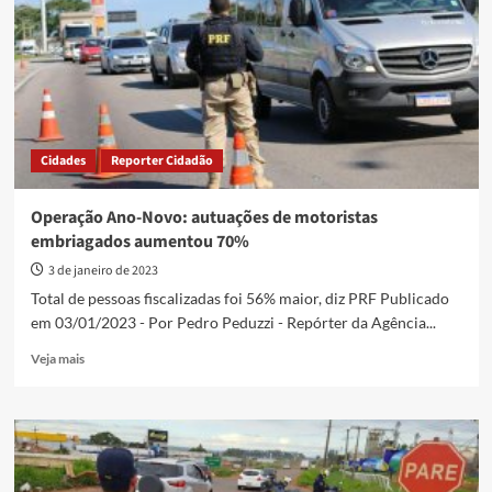
nas
estradas
caem
durante
o
feriado
Cidades
Reporter Cidadão
Operação Ano-Novo: autuações de motoristas
embriagados aumentou 70%
3 de janeiro de 2023
Total de pessoas fiscalizadas foi 56% maior, diz PRF Publicado
em 03/01/2023 - Por Pedro Peduzzi - Repórter da Agência...
Read
Veja mais
more
about
Operação
Ano-
Novo:
autuações