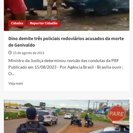
Cidades
Reporter Cidadão
Dino demite três policiais rodoviários acusados da morte
de Genivaldo
15 de agosto de 2023
Ministro da Justiça determinou revisão das condutas da PRF
Publicado em 15/08/2023 - Por Agência Brasil - Brasília ouvir:
O...
Read
Veja mais
more
about
Dino
demite
três
policiais
rodoviários
acusados