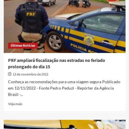
de
motoristas
embriagados
aumentou
70%
Últimas Notícias
PRF ampliará fiscalização nas estradas no feriado
prolongado do dia 15
12 de novembro de 2022
Conheça as recomendações para uma viagem segura Publicado
em 12/11/2022 - Fonte Pedro Peduzi - Repórter da Agência
Brasil -...
Read
Veja mais
more
about
PRF
ampliará