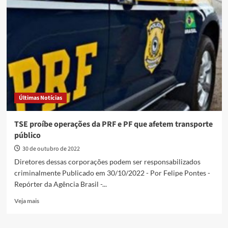
fiscalização
nas
estradas
no
feriado
prolongado
do
dia
15
Últimas Notícias
TSE proíbe operações da PRF e PF que afetem transporte
público
30 de outubro de 2022
Diretores dessas corporações podem ser responsabilizados
criminalmente Publicado em 30/10/2022 - Por Felipe Pontes -
Repórter da Agência Brasil -...
Read
Veja mais
more
about