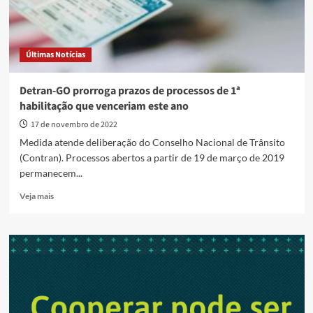
Últimas Notícias
Detran-GO prorroga prazos de processos de 1ª
habilitação que venceriam este ano
17 de novembro de 2022
Medida atende deliberação do Conselho Nacional de Trânsito
(Contran). Processos abertos a partir de 19 de março de 2019
permanecem...
Read
Veja mais
more
about
Detran-
GO
prorroga
prazos
de
processos