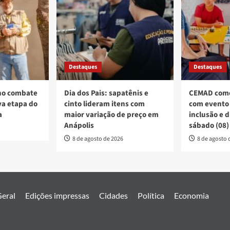
Destaques
Destaques
no combate
Dia dos Pais: sapatênis e
CEMAD come
a etapa do
cinto lideram itens com
com evento 
a
maior variação de preço em
inclusão e 
Anápolis
sábado (08)
8 de agosto de 2026
8 de agosto 
eral
Edições impressas
Cidades
Política
Economia