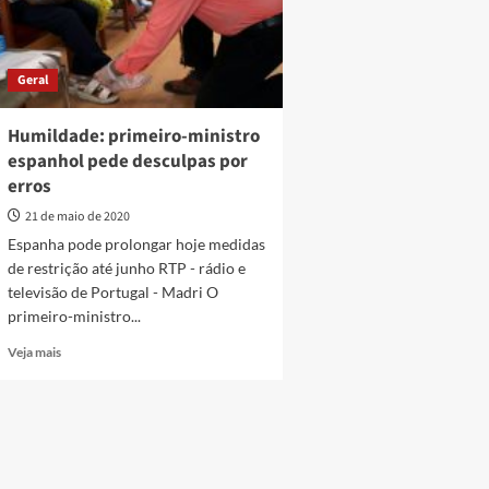
Geral
Humildade: primeiro-ministro
espanhol pede desculpas por
erros
21 de maio de 2020
Espanha pode prolongar hoje medidas
de restrição até junho RTP - rádio e
televisão de Portugal - Madri O
primeiro-ministro...
Read
Veja mais
more
about
Humildade:
primeiro-
ministro
espanhol