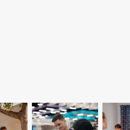
pede
desculpas
por
erros