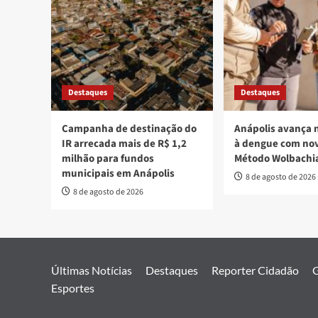
Destaques
Destaques
Campanha de destinação do
Anápolis avança 
IR arrecada mais de R$ 1,2
à dengue com nov
milhão para fundos
Método Wolbachi
municipais em Anápolis
8 de agosto de 2026
8 de agosto de 2026
Últimas Notícias
Destaques
Reporter Cidadão
G
Esportes