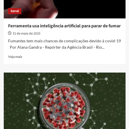
19
Geral
Ferramenta usa inteligência artificial para parar de fumar
31 de maio de 2020
Fumantes tem mais chances de complicações devido à covid-19
Por Alana Gandra - Repórter da Agência Brasil - Rio...
Read
Veja mais
more
about
Ferramenta
usa
inteligência
artificial
para
parar
de
fumar