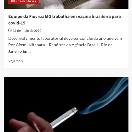
Últimas Notícias
Equipe da Fiocruz MG trabalha em vacina brasileira para
covid-19
31 de maio de 2020
Desenvolvimento laboratorial deve ser concluído ano que vem
Por Akemi Nitahara – Repórter da Agência Brasil - Rio de
Janeiro Em...
Read
Veja mais
more
about
Equipe
da
Fiocruz
MG
trabalha
em
vacina
brasileira
para
covid-