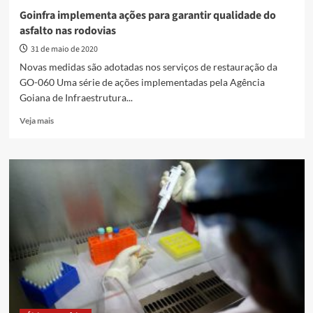
Goinfra implementa ações para garantir qualidade do
asfalto nas rodovias
31 de maio de 2020
Novas medidas são adotadas nos serviços de restauração da
GO-060 Uma série de ações implementadas pela Agência
Goiana de Infraestrutura...
Read
Veja mais
more
about
Goinfra
implementa
ações
para
garantir
qualidade
do
asfalto
nas
rodovias