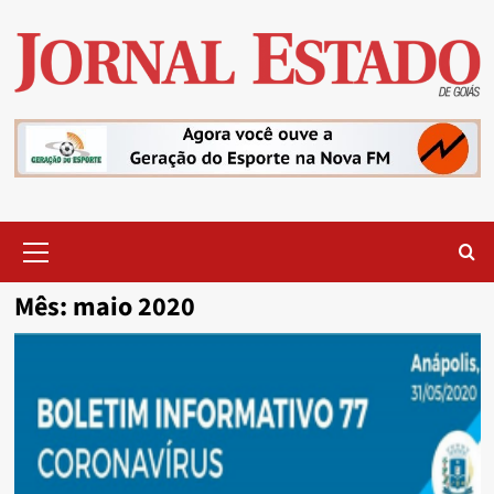
Skip
to
content
Primary
Menu
Mês:
maio 2020