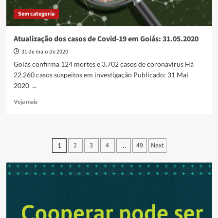
Sem categoria
Atualização dos casos de Covid-19 em Goiás: 31.05.2020
31 de maio de 2020
Goiás confirma 124 mortes e 3.702 casos de coronavírus Há
22.260 casos suspeitos em investigação Publicado: 31 Mai
2020 ...
Read
Veja mais
more
about
Atualização
dos
Paginação
2
3
4
49
Next
1
…
casos
de
de
Covid-
posts
19
em
Goiás:
31.05.2020