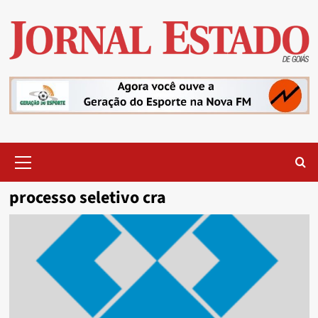
Skip
to
content
Primary
Menu
processo seletivo cra