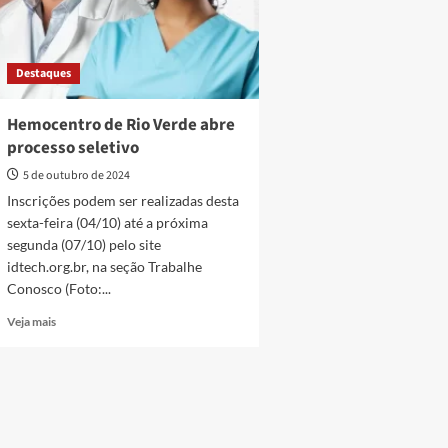
Destaques
Hemocentro de Rio Verde abre
processo seletivo
5 de outubro de 2024
Inscrições podem ser realizadas desta
sexta-feira (04/10) até a próxima
segunda (07/10) pelo site
idtech.org.br, na seção Trabalhe
Conosco (Foto:...
Read
Veja mais
more
about
Hemocentro
de
Rio
Verde