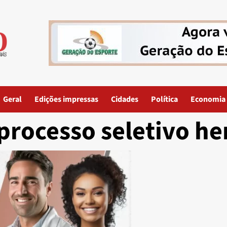
Geral
Edições impressas
Cidades
Política
Economia
processo seletivo h