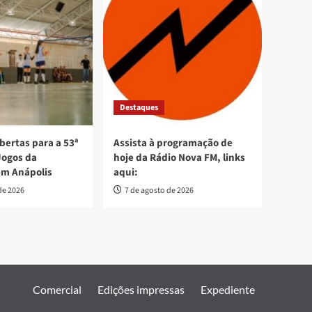
Destaques
bertas para a 53ª
Assista à programação de
Jogos da
hoje da Rádio Nova FM, links
em Anápolis
aqui:
de 2026
7 de agosto de 2026
Comercial
Edições impressas
Expediente