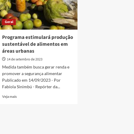
Geral
Programa estimulará produção
sustentável de alimentos em
áreas urbanas
14 de setembro de 2023
Medida também busca gerar renda e
promover a segurança alimentar
Publicado em 14/09/2023 - Por
Fabíola Sinimbú - Repórter da...
Read
Veja mais
more
about
Programa
estimulará
produção
sustentável