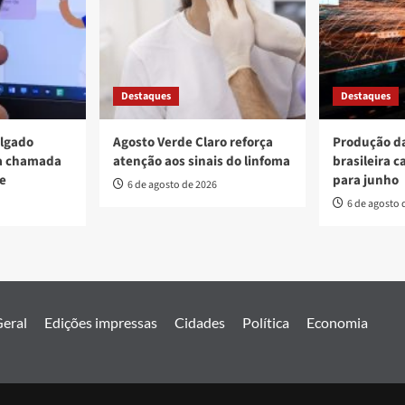
Destaques
Destaques
ulgado
Agosto Verde Claro reforça
Produção da
va chamada
atenção aos sinais do linfoma
brasileira c
re
para junho
6 de agosto de 2026
6 de agosto 
eral
Edições impressas
Cidades
Política
Economia