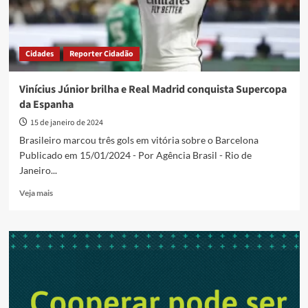
Cidades
Reporter Cidadão
Vinícius Júnior brilha e Real Madrid conquista Supercopa
da Espanha
15 de janeiro de 2024
Brasileiro marcou três gols em vitória sobre o Barcelona
Publicado em 15/01/2024 - Por Agência Brasil - Rio de
Janeiro...
Read
Veja mais
more
about
Vinícius
Júnior
brilha
e
Real
Madrid