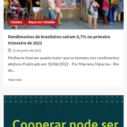
Cidades
Reporter Cidadão
Rendimentos de brasileiros caíram 8,7% no primeiro
trimestre de 2022
12 de junho de 2022
Mulheres tiveram queda maior que os homens nos rendimentos
efetivos Publicado em 10/06/2022 - Por Mariana Tokarnia - Rio
de...
Read
Veja mais
more
about
Rendimentos
de
brasileiros
caíram
8,7%
no