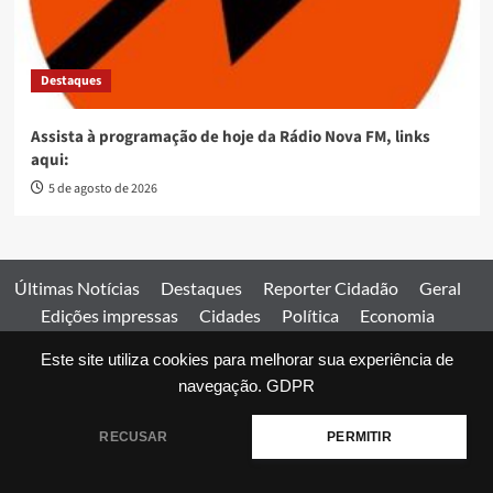
Destaques
Assista à programação de hoje da Rádio Nova FM, links
aqui:
5 de agosto de 2026
Últimas Notícias
Destaques
Reporter Cidadão
Geral
Edições impressas
Cidades
Política
Economia
Esportes
Este site utiliza cookies para melhorar sua experiência de
Comercial
Edições impressas
Expediente
Home
navegação.
GDPR
© 2026 Jornal Estado de Goiás. Todos os direitos reservados.
RECUSAR
PERMITIR
|
covernews
by AF themes.