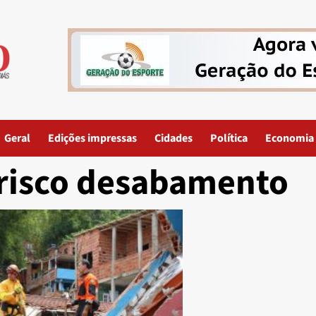
Geral
Edições impressas
Cidades
Política
Economia
risco desabamento