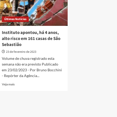
Últimas Notícias
Instituto apontou, há 4 anos,
alto risco em 161 casas de São
Sebastião
23 de fevereiro de 2023
Volume de chuva registrado esta
semana não era previsto Publicado
em 23/02/2023 - Por Bruno Bocchini
- Repórter da Agência...
Read
Veja mais
more
about
Instituto
apontou,
há
4