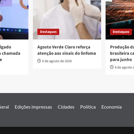
Destaques
Destaques
ulgado
Agosto Verde Claro reforça
Produção da
va chamada
atenção aos sinais do linfoma
brasileira c
re
para junho
6 de agosto de 2026
6 de agosto 
eral
Edições impressas
Cidades
Política
Economia